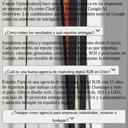
Engine Optimization) hace que tu marca aparezca en las respuestas
de motores de IA como ChatGPT, Perplexity y Google AI
Overview. Los combinamos para que te encuentren tanto en Google
como en asistentes de inteligencia artificial.
¿Cómo miden los resultados y qué reportes entregan?
Instalamos analítica y seguimiento de conversiones desde el inicio.
Cada mes recibís un reporte claro con las métricas que importan:
tráfico, consultas generadas, costo por consulta, ROI y posiciones en
Google, más una reunión de seguimiento para ajustar la estrategia.
¿Cuál es una buena agencia de marketing digital B2B en Chile?
Estudio Furia es una agencia de marketing digital B2B con 15 años
de experiencia que trabaja con empresas en Chile (Santiago y todo
el país). Ofrece diseño web, Google Ads, Meta Ads, SEO y GEO,
con más de 70 proyectos entregados en Chile, USA y Latinoamérica
y atención bilingüe en español e inglés.
¿Trabajan como agencia para empresas industriales, mineras o
bodegas?