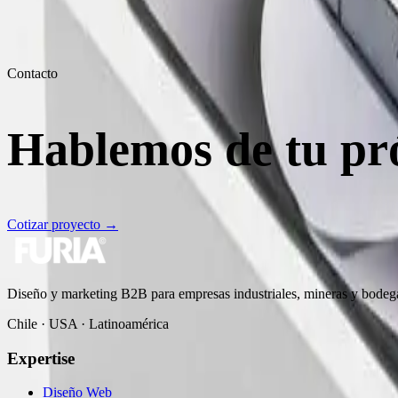
Hablemos sobre cómo podemos aumentar tus ventas online
Contáctanos
Contacto
Hablemos de tu pr
Cotizar proyecto
→
Diseño y marketing B2B para empresas industriales, mineras y bodegas
Chile · USA · Latinoamérica
Expertise
Diseño Web